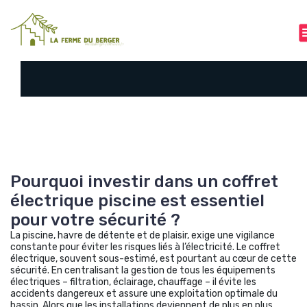
A
l
l
e
r
a
u
c
o
n
t
e
Pourquoi investir dans un coffret
n
électrique piscine est essentiel
u
pour votre sécurité ?
La piscine, havre de détente et de plaisir, exige une vigilance
constante pour éviter les risques liés à l’électricité. Le coffret
électrique, souvent sous-estimé, est pourtant au cœur de cette
sécurité. En centralisant la gestion de tous les équipements
électriques – filtration, éclairage, chauffage – il évite les
accidents dangereux et assure une exploitation optimale du
bassin. Alors que les installations deviennent de plus en plus