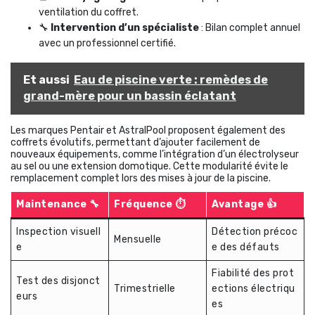
ventilation du coffret.
🔧
Intervention d’un spécialiste
: Bilan complet annuel
avec un professionnel certifié.
Et aussi
Eau de piscine verte : remèdes de
grand-mère pour un bassin éclatant
Les marques Pentair et AstralPool proposent également des
coffrets évolutifs, permettant d’ajouter facilement de
nouveaux équipements, comme l’intégration d’un électrolyseur
au sel ou une extension domotique. Cette modularité évite le
remplacement complet lors des mises à jour de la piscine.
Maintenance 🔧
Fréquence ⏱️
Avantage 👍
Inspection visuell
Détection précoc
Mensuelle
e
e des défauts
Fiabilité des prot
Test des disjonct
Trimestrielle
ections électriqu
eurs
es