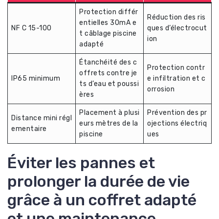
Protection différ
Réduction des ris
entielles 30mA e
NF C 15-100
ques d’électrocut
t câblage piscine
ion
adapté
Étanchéité des c
Protection contr
offrets contre je
IP65 minimum
e infiltration et c
ts d’eau et poussi
orrosion
ères
Placement à plusi
Prévention des pr
Distance mini régl
eurs mètres de la
ojections électriq
ementaire
piscine
ues
Éviter les pannes et
prolonger la durée de vie
grâce à un coffret adapté
et une maintenance