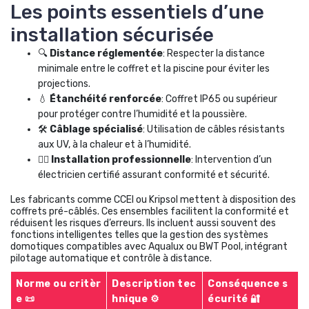
Les points essentiels d’une
installation sécurisée
🔍
Distance réglementée
: Respecter la distance
minimale entre le coffret et la piscine pour éviter les
projections.
💧
Étanchéité renforcée
: Coffret IP65 ou supérieur
pour protéger contre l’humidité et la poussière.
🛠️
Câblage spécialisé
: Utilisation de câbles résistants
aux UV, à la chaleur et à l’humidité.
👷‍♂️
Installation professionnelle
: Intervention d’un
électricien certifié assurant conformité et sécurité.
Les fabricants comme CCEI ou Kripsol mettent à disposition des
coffrets pré-câblés. Ces ensembles facilitent la conformité et
réduisent les risques d’erreurs. Ils incluent aussi souvent des
fonctions intelligentes telles que la gestion des systèmes
domotiques compatibles avec Aqualux ou BWT Pool, intégrant
pilotage automatique et contrôle à distance.
Norme ou critèr
Description tec
Conséquence s
e 📜
hnique ⚙️
écurité 🔐